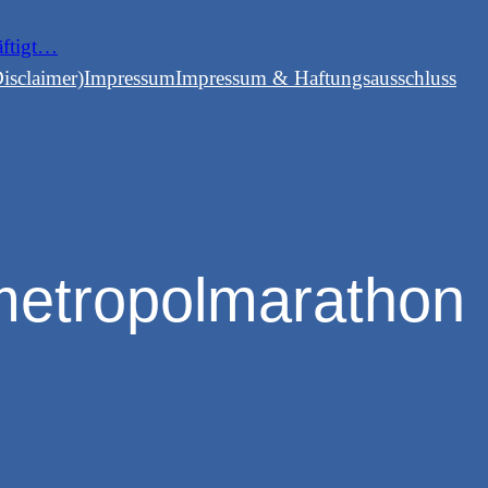
äftigt…
isclaimer)
Impressum
Impressum & Haftungsausschluss
metropolmarathon