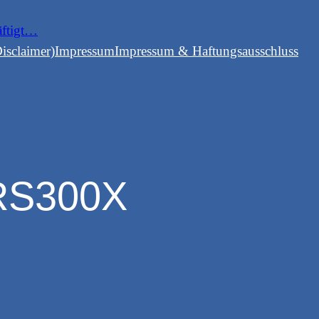
äftigt…
isclaimer)
Impressum
Impressum & Haftungsausschluss
RS300X