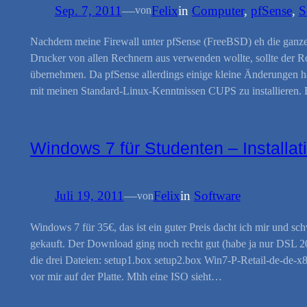
Sep. 7, 2011
—
Felix
in
Computer
, 
pfSense
, 
S
von
Nachdem meine Firewall unter pfSense (FreeBSD) eh die ganze 
Drucker von allen Rechnern aus verwenden wollte, sollte der Ro
übernehmen. Da pfSense allerdings einige kleine Änderungen ha
mit meinen Standard-Linux-Kenntnissen CUPS zu installieren.
Windows 7 für Studenten – Installat
Juli 19, 2011
—
Felix
in
Software
von
Windows 7 für 35€, das ist ein guter Preis dacht ich mir und s
gekauft. Der Download ging noch recht gut (habe ja nur DSL 20
die drei Dateien: setup1.box setup2.box Win7-P-Retail-de-de-x8
vor mir auf der Platte. Mhh eine ISO sieht…