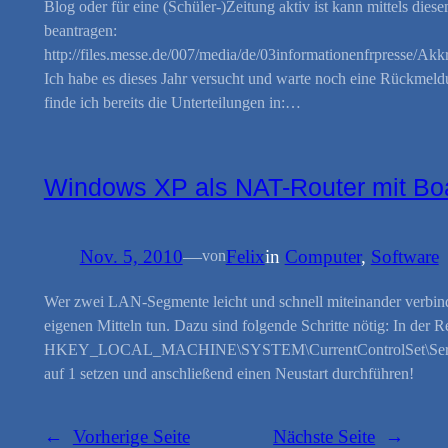
Blog oder für eine (Schüler-)Zeitung aktiv ist kann mittels die
beantragen:
http://files.messe.de/007/media/de/03informationenfrpresse/Akk
Ich habe es dieses Jahr versucht und warte noch eine Rückmeld
finde ich bereits die Unterteilungen in:…
Windows XP als NAT-Router mit Boa
Nov. 5, 2010
—
Felix
in
Computer
, 
Software
von
Wer zwei LAN-Segmente leicht und schnell miteinander verbi
eigenen Mitteln tun. Dazu sind folgende Schritte nötig: In der R
HKEY_LOCAL_MACHINE\SYSTEM\CurrentControlSet\Service
auf 1 setzen und anschließend einen Neustart durchführen!
←
Vorherige Seite
Nächste Seite
→