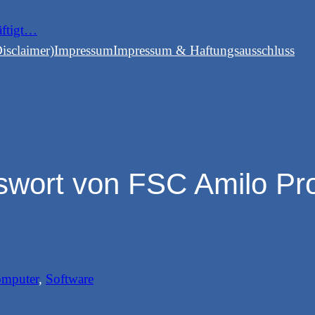
äftigt…
isclaimer)
Impressum
Impressum & Haftungsausschluss
swort von FSC Amilo Pr
mputer
, 
Software