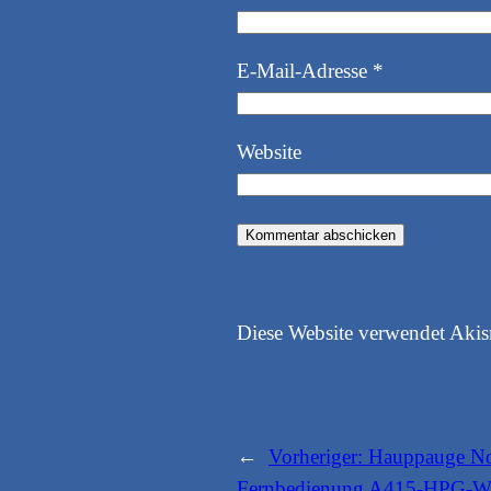
E-Mail-Adresse
*
Website
Diese Website verwendet Aki
←
Vorheriger:
Hauppauge No
Fernbedienung A415-HPG-