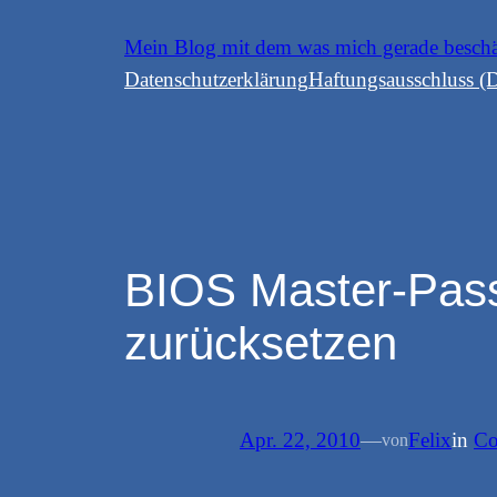
Zum
Mein Blog mit dem was mich gerade besch
Inhalt
Datenschutzerklärung
Haftungsausschluss (D
springen
BIOS Master-Pas
zurücksetzen
Apr. 22, 2010
—
Felix
in
Co
von