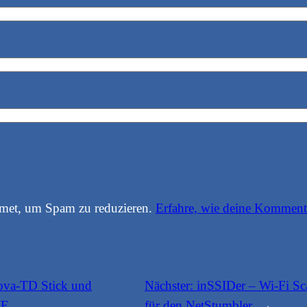
smet, um Spam zu reduzieren.
Erfahre, wie deine Kommenta
va-TD Stick und
Nächster:
inSSIDer – Wi-Fi Sc
WE
für den NetStumbler
→