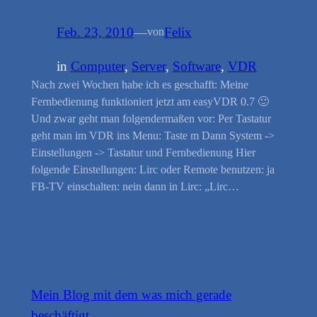
Feb. 23, 2010
—
Felix
von
in
Computer
, 
Server
, 
Software
, 
VDR
Nach zwei Wochen habe ich es geschafft: Meine
Fernbedienung funktioniert jetzt am easyVDR 0.7 🙂
Und zwar geht man folgendermaßen vor: Per Tastatur
geht man im VDR ins Menu: Taste m Dann System ->
Einstellungen -> Tastatur und Fernbedienung Hier
folgende Einstellungen: Lirc oder Remote benutzen: ja
FB-TV einschalten: nein dann in Lirc: „Lirc…
Mein Blog mit dem was mich gerade
beschäftigt…