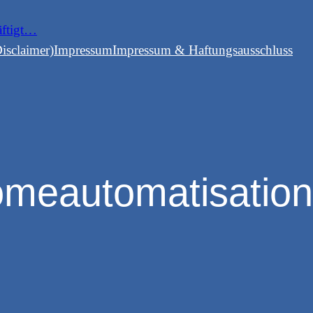
äftigt…
isclaimer)
Impressum
Impressum & Haftungsausschluss
meautomatisation