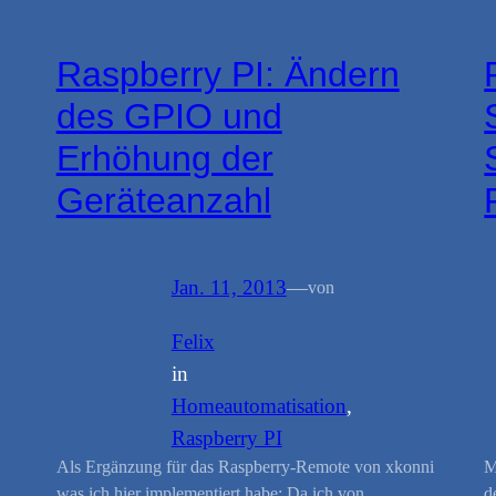
Raspberry PI: Ändern
des GPIO und
Erhöhung der
Geräteanzahl
Jan. 11, 2013
—
von
Felix
in
Homeautomatisation
, 
Raspberry PI
Als Ergänzung für das Raspberry-Remote von xkonni
M
was ich hier implementiert habe: Da ich von
d