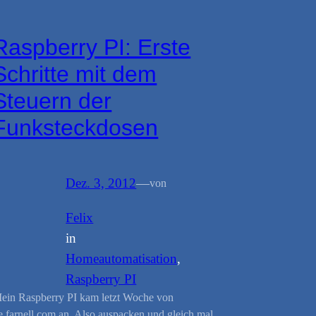
Raspberry PI: Erste
Schritte mit dem
Steuern der
Funksteckdosen
Dez. 3, 2012
—
von
Felix
in
Homeautomatisation
, 
Raspberry PI
ein Raspberry PI kam letzt Woche von
e.farnell.com an. Also auspacken und gleich mal