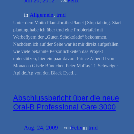
Juli 20, 2012
—
Felix
von
in
Allgemein
, 
trnd
Unter dem Motto Plant-for-the-Planet | Stop talking. Start
planting habe ich über trnd eine Probiertafel mit
Werbeflyern der „Guten Schokolade“ bekommen.
Nachdem ich auf der Seite war ist mir direkt aufgefallen,
wie viele bekannte Persönlichkeiten das Projekt
unterstützen, hier ein paar davon: Prince Albert II von
Monacco Gisele Bündchen Peter Maffay Til Schweiger
Apl.de.Ap von den Black Eyed…
Abschlussbericht über die neue
Oral-B Professional Care 3000
Aug. 24, 2009
—
Felix
in
trnd
von