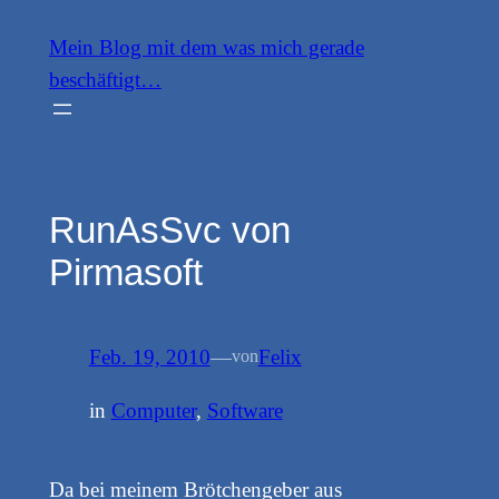
Zum
Mein Blog mit dem was mich gerade
Inhalt
beschäftigt…
springen
RunAsSvc von
Pirmasoft
Feb. 19, 2010
—
Felix
von
in
Computer
, 
Software
Da bei meinem Brötchengeber aus