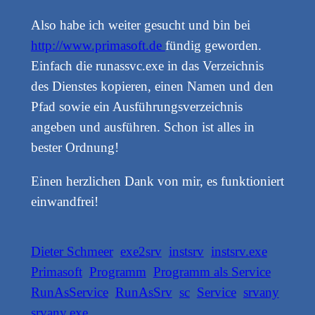
Also habe ich weiter gesucht und bin bei
http://www.primasoft.de
fündig geworden.
Einfach die runassvc.exe in das Verzeichnis
des Dienstes kopieren, einen Namen und den
Pfad sowie ein Ausführungsverzeichnis
angeben und ausführen. Schon ist alles in
bester Ordnung!
Einen herzlichen Dank von mir, es funktioniert
einwandfrei!
Dieter Schmeer
exe2srv
instsrv
instsrv.exe
Primasoft
Programm
Programm als Service
RunAsService
RunAsSrv
sc
Service
srvany
srvany.exe