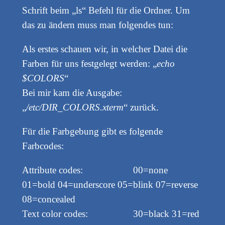
Schrift beim „ls“ Befehl für die Ordner. Um
das zu ändern muss man folgendes tun:
Als erstes schauen wir, in welcher Datei die
Farben für uns festgelegt werden: „
echo
$COLORS
“
Bei mir kam die Ausgabe:
„
/etc/DIR_COLORS.xterm
“ zurück.
Für die Farbgebung gibt es folgende
Farbcodes:
Attribute codes: 00=none
01=bold 04=underscore 05=blink 07=reverse
08=concealed
Text color codes: 30=black 31=red