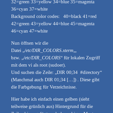
32=green 33=yellow 34=blue 35=magenta
36=cyan 37=white
Background color codes: 40=black 41=red
42=green 43=yellow 44=blue 45=magenta
46=cyan 47=white
Nun öffnen wir die
Datei „
/etc/DIR_COLORS.xterm
„,
bzw. „
/etc/DIR_COLORS
“ für lokalen Zugriff
mit dem vi als root (sudoer).
Und suchen die Zeile: „DIR 00;34 #directory“
(Manchmal auch DIR 01;34 […]) . Diese gibt
die Farbgebung für Verzeichnisse.
Hier habe ich einfach einen gelben (sieht
teilweise grünlich aus) Hintergrund für die