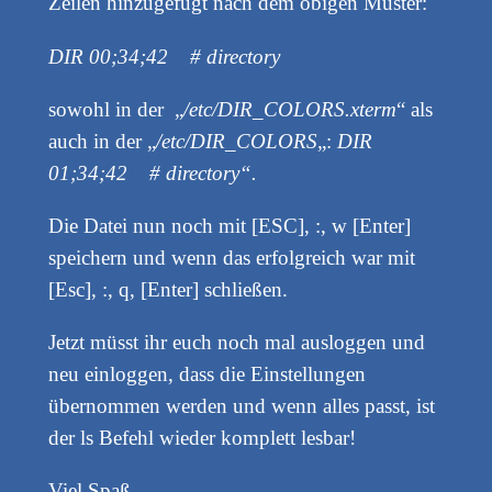
Zeilen hinzugefügt nach dem obigen Muster:
DIR 00;34;42 # directory
sowohl in der „
/etc/DIR_COLORS.xterm
“ als
auch in der „
/etc/DIR_COLORS
„:
DIR
01;34;42 # directory“.
Die Datei nun noch mit [ESC], :, w [Enter]
speichern und wenn das erfolgreich war mit
[Esc], :, q, [Enter] schließen.
Jetzt müsst ihr euch noch mal ausloggen und
neu einloggen, dass die Einstellungen
übernommen werden und wenn alles passt, ist
der ls Befehl wieder komplett lesbar!
Viel Spaß