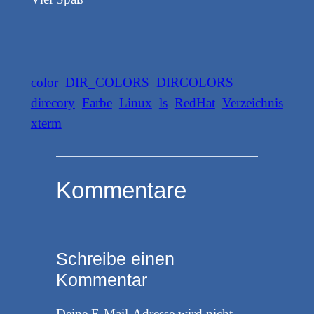
color
DIR_COLORS
DIRCOLORS
direcory
Farbe
Linux
ls
RedHat
Verzeichnis
xterm
Kommentare
Schreibe einen
Kommentar
Deine E-Mail-Adresse wird nicht