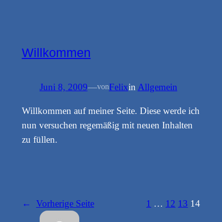
Willkommen
Juni 8, 2009
—
Felix
in
Allgemein
von
Willkommen auf meiner Seite. Diese werde ich
nun versuchen regemäßig mit neuen Inhalten
zu füllen.
←
Vorherige Seite
1
…
12
13
14