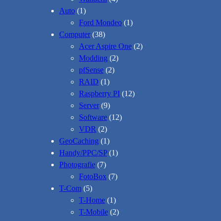
Auto
(1)
Ford Mondeo
(1)
Computer
(38)
Acer Aspire One
(2)
Modding
(2)
pfSense
(2)
RAID
(1)
Raspberry PI
(12)
Server
(9)
Software
(12)
VDR
(2)
GeoCaching
(1)
Handy/PPC/SP
(1)
Photografie
(7)
FotoBox
(7)
T-Com
(5)
T-Home
(1)
T-Mobile
(2)