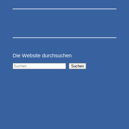
Die Website durchsuchen
S
Suchen
u
c
h
e
n