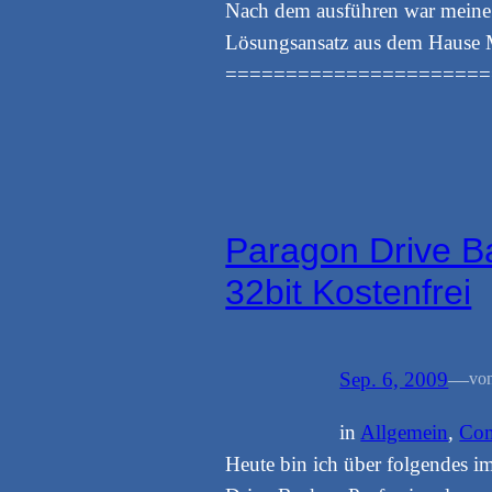
Nach dem ausführen war meine 
Lösungsansatz aus dem Haus
======================
Paragon Drive B
32bit Kostenfrei
Sep. 6, 2009
—
vo
in
Allgemein
, 
Com
Heute bin ich über folgendes im