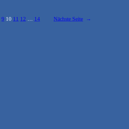
9
10
11
12
…
14
Nächste Seite
→