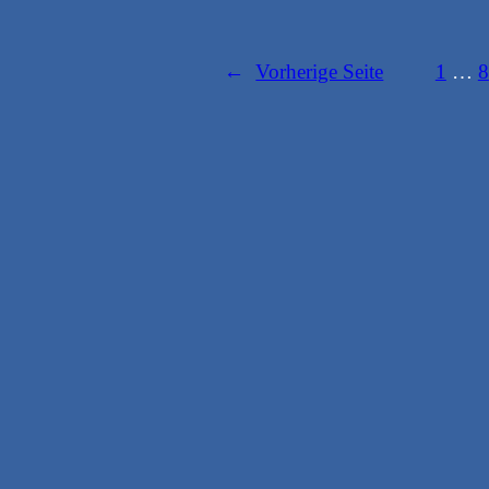
←
Vorherige Seite
1
…
8