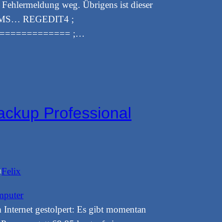
Fehlermeldung weg. Übrigens ist dieser
e MS… REGEDIT4 ;
============= ;…
ackup Professional
Felix
n
puter
 Internet gestolpert: Es gibt momentan