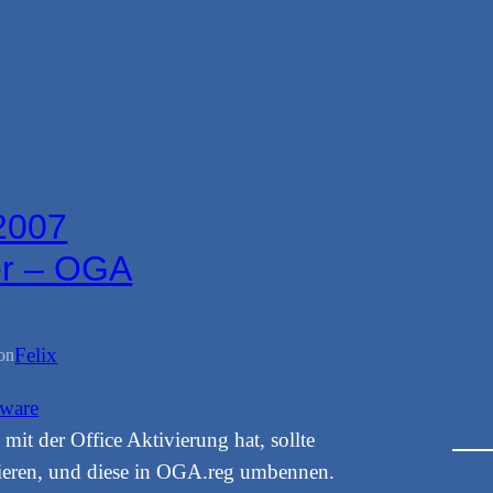
 2007
er – OGA
Felix
on
tware
it der Office Aktivierung hat, sollte
pieren, und diese in OGA.reg umbennen.