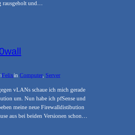
g rausgeholt und…
0wall
Felix
in
Computer
, 
Server
n
gegen vLANs schaue ich mich gerade
ibution um. Nun habe ich pfSense und
eben meine neue Firewalldistibution
ause aus bei beiden Versionen schon…