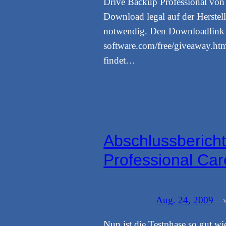
Drive Backup Professional von 
Download legal auf der Herstelle
notwendig. Den Downloadlink f
software.com/free/giveaway.ht
findet…
Abschlussbericht
Professional Ca
Aug. 24, 2009
—
Nun ist die Testphase so gut w