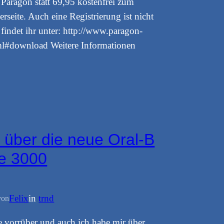
Paragon statt 69,95 kostenfrei zum
rseite. Auch eine Registrierung ist nicht
indet ihr unter: http://www.paragon-
ml#download Weitere Informationen
 über die neue Oral-B
re 3000
Felix
in
trnd
von
ie vorrüber und auch ich habe mir über