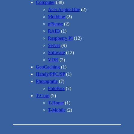
Computer
(38)
Acer Aspire One
(2)
Modding
(2)
pfSense
(2)
RAID
(1)
Raspberry PI
(12)
Server
(9)
Software
(12)
VDR
(2)
GeoCaching
(1)
Handy/PPC/SP
(1)
Photografie
(7)
FotoBox
(7)
T-Com
(5)
T-Home
(1)
T-Mobile
(2)