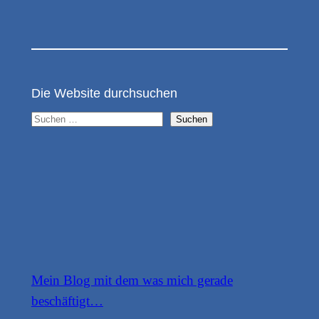
Die Website durchsuchen
S
Suchen
u
c
h
e
n
Mein Blog mit dem was mich gerade
beschäftigt…