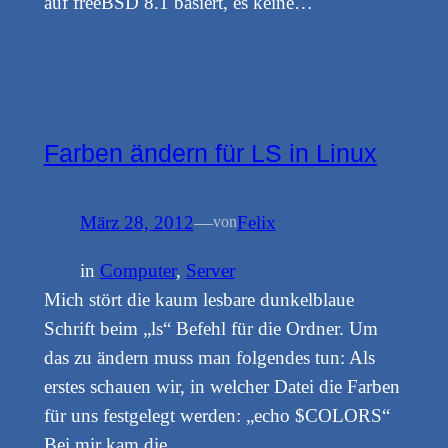
auf freeBSD 8.1 basiert, es keine…
Farben ändern für LS in Linux
März 28, 2012
—
Felix
von
in
Computer
, 
Server
Mich stört die kaum lesbare dunkelblaue
Schrift beim „ls“ Befehl für die Ordner. Um
das zu ändern muss man folgendes tun: Als
erstes schauen wir, in welcher Datei die Farben
für uns festgelegt werden: „echo $COLORS“
Bei mir kam die…