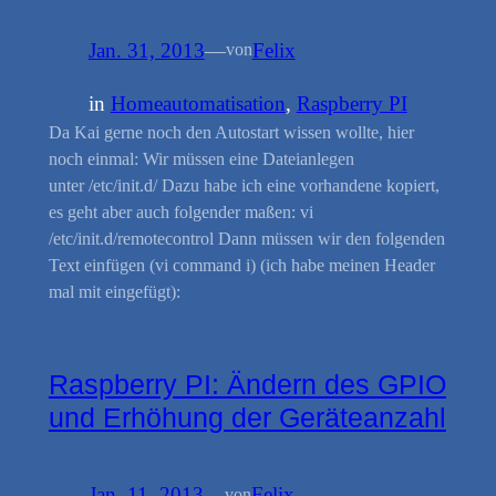
Jan. 31, 2013
—
Felix
von
in
Homeautomatisation
, 
Raspberry PI
Da Kai gerne noch den Autostart wissen wollte, hier
noch einmal: Wir müssen eine Dateianlegen
unter /etc/init.d/ Dazu habe ich eine vorhandene kopiert,
es geht aber auch folgender maßen: vi
/etc/init.d/remotecontrol Dann müssen wir den folgenden
Text einfügen (vi command i) (ich habe meinen Header
mal mit eingefügt):
Raspberry PI: Ändern des GPIO
und Erhöhung der Geräteanzahl
Jan. 11, 2013
—
Felix
von